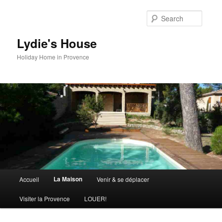
Skip
to
Searc
primary
content
Lydie's House
Holiday Home in Provence
Main
La Maison
Accueil
Venir & se déplacer
menu
Visiter la Provence
LOUER!